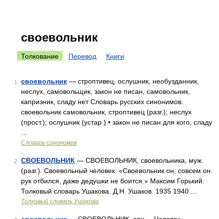
своевольник
Толкование
Перевод
Книги
своевольник
— строптивец, ослушник, необузданник,
1
неслух, самовольщик, закон не писан, самовольник,
капризник, сладу нет Словарь русских синонимов.
своевольник самовольник, строптивец (разг.); неслух
(прост.); ослушник (устар.) • закон не писан для кого, сладу
…
Словарь синонимов
СВОЕВОЛЬНИК
— СВОЕВОЛЬНИК, своевольника, муж.
2
(разг.). Своевольный человек. «Своевольник он, совсем он
рук отбился, даже дедушки не боится.» Максим Горький.
Толковый словарь Ушакова. Д.Н. Ушаков. 1935 1940 …
Толковый словарь Ушакова