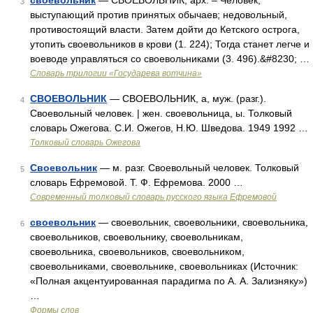
своевольник
— СВОЕВОЛЬНИК, арх. – Человек,
3
выступающий против принятых обычаев; недовольный,
противостоящий власти. Затем дойти до Кетского острога,
утопить своевольников в крови (1. 224); Тогда станет легче и
воеводе управляться со своевольниками (3. 496).&#8230; …
Словарь трилогии «Государева вотчина»
СВОЕВОЛЬНИК
— СВОЕВОЛЬНИК, а, муж. (разг.).
4
Своевольный человек. | жен. своевольница, ы. Толковый
словарь Ожегова. С.И. Ожегов, Н.Ю. Шведова. 1949 1992 …
Толковый словарь Ожегова
Своевольник
— м. разг. Своевольный человек. Толковый
5
словарь Ефремовой. Т. Ф. Ефремова. 2000 …
Современный толковый словарь русского языка Ефремовой
своевольник
— своевольник, своевольники, своевольника,
6
своевольников, своевольнику, своевольникам,
своевольника, своевольников, своевольником,
своевольниками, своевольнике, своевольниках (Источник:
«Полная акцентуированная парадигма по А. А. Зализняку»)
…
Формы слов