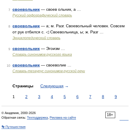
своевольник
— своев ольник, а …
7
Русский орфографический словарь
своевольник
— а; м. Разг. Своевольный человек. Совсем
8
от рук отбился с. ◁ Своевольница, ы; ж. Разг …
Энциклопедический словарь
своевольник
— Эгоизм …
9
Словарь синонимов русского языка
своевольник
— своеволие …
10
Словарь-тезаурус синонимов русской речи
Страницы
Следующая
→
1
2
3
4
5
6
7
8
9
© Академик, 2000-2026
18+
Обратная связь:
Техподдержка
,
Реклама на сайте
👣 Путешествия